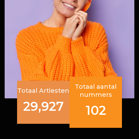
Totaal aantal
Totaal Artiesten
nummers
29,927
102