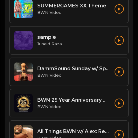
SUMMERGAMES XX Theme
BWN Video
sample
Junaid Raza
DammSound Sunday w/ Special Guest: The Freak Show's Quake!
BWN Video
BWN 25 Year Anniversary Theme: My Heart Beats Strong
BWN Video
All Things BWN w/ Alex: Renegade Interview