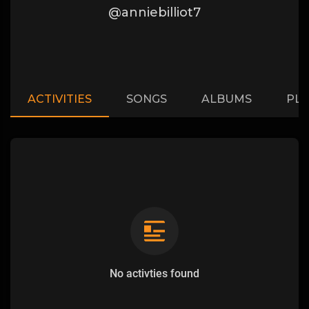
@anniebilliot7
ACTIVITIES
SONGS
ALBUMS
PLA
No activties found