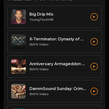
Big Drip Mix
YoungTexAMill
X-Terminator: Dynasty of Won
BWN Video
Anniversary Armageddon Theme
BWN Video
DammSound Sunday: Grim/Achilles/Renegade and Big Mike/Big Bleu
BWN Video