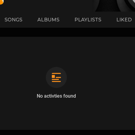
SONGS
ALBUMS
PLAYLISTS
LIKED
No activties found