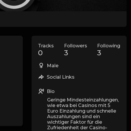
Tracks
Followers
Following
0
3
3
Male
Social Links
Bio
Geringe Mindesteinzahlungen,
wie etwa bei Casinos mit 5
Euro Einzahlung und schnelle
Auszahlungen sind ein
wichtiger Faktor für die
Zufriedenheit der Casino-