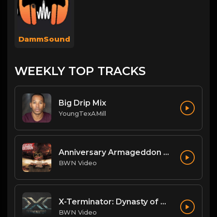
DammSound
WEEKLY TOP TRACKS
Big Drip Mix
YoungTexAMill
Anniversary Armageddon Theme
BWN Video
X-Terminator: Dynasty of Won
BWN Video