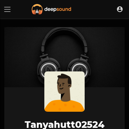
Tanyahutt02524