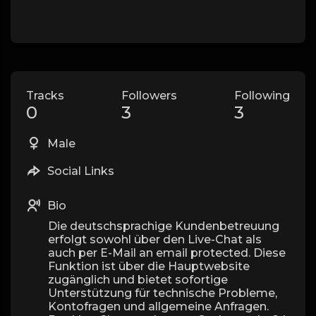
Tracks
Followers
Following
0
3
3
Male
Social Links
Bio
Die deutschsprachige Kundenbetreuung
erfolgt sowohl über den Live-Chat als
auch per E-Mail an email protected. Diese
Funktion ist über die Hauptwebsite
zugänglich und bietet sofortige
Unterstützung für technische Probleme,
Kontofragen und allgemeine Anfragen.