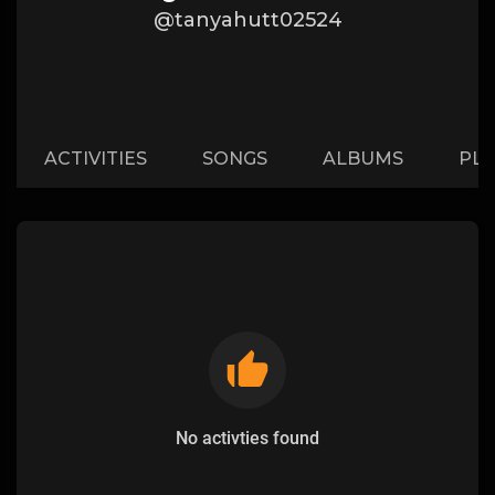
@tanyahutt02524
ACTIVITIES
SONGS
ALBUMS
PLA
No activties found