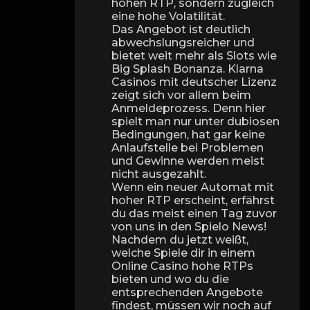
hohen RTP, sondern zugleich
eine hohe Volatilität.
Das Angebot ist deutlich
abwechslungsreicher und
bietet weit mehr als Slots wie
Big Splash Bonanza. Klarna
Casinos mit deutscher Lizenz
zeigt sich vor allem beim
Anmeldeprozess. Denn hier
spielt man nur unter dubiosen
Bedingungen, hat gar keine
Anlaufstelle bei Problemen
und Gewinne werden meist
nicht ausgezahlt.
Wenn ein neuer Automat mit
hoher RTP erscheint, erfährst
du das meist einen Tag zuvor
von uns in den Spielo News!
Nachdem du jetzt weißt,
welche Spiele dir in einem
Online Casino hohe RTPs
bieten und wo du die
entsprechenden Angebote
findest, müssen wir noch auf