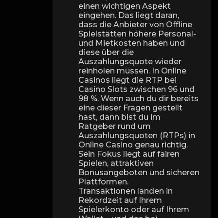
einen wichtigen Aspekt
eingehen. Das liegt daran,
dass die Anbieter von Offline
Spielstätten höhere Personal-
und Mietkosten haben und
diese über die
Auszahlungsquote wieder
reinholen müssen. In Online
Casinos liegt die RTP bei
Casino Slots zwischen 96 und
98 %. Wenn auch du dir bereits
eine dieser Fragen gestellt
hast, dann bist du im
Ratgeber rund um
Auszahlungsquoten (RTPs) in
Online Casino genau richtig.
Sein Fokus liegt auf fairen
Spielen, attraktiven
Bonusangeboten und sicheren
Plattformen.
Transaktionen landen in
Rekordzeit auf Ihrem
Spielerkonto oder auf Ihrem