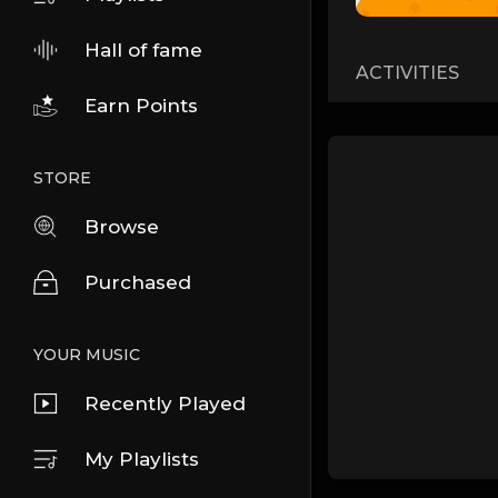
Hall of fame
ACTIVITIES
Earn Points
STORE
Browse
Purchased
YOUR MUSIC
Recently Played
My Playlists